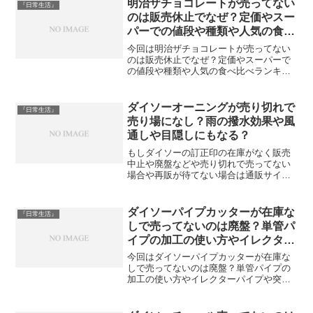
明治ザチョコレートが売ってない
『日常生活』
届けします。＼ こちらで...
のは販売休止でなぜ？定価やスー
パーでの値段や種類や人気の食べ
比べランキングや海外の反応は？
今回は明治ザチョコレートが売ってない
のは販売休止でなぜ？定価やスーパーで
の値段や種類や人気の食べ比べランキン
グや海外の反応は？についてご紹介しま
すね！一時的に明治ザチョコレートが売
っていないようですね。リニューアルす
ダイソーオーニングが売り切れで
『日常生活』
るために販売中止になって...
売り場になし？雨の撥水効果や風
通しや目隠しにもなる？
もしダイソーの訂正印の在庫がなく販売
中止や廃盤などや売り切れで売ってない
場合や再販が待てない場合は通販サイト
のAmazonや楽天市場、ヤフーショッピン
グなどでの購入を検討しても良いかもし
れませんね。(function(b,c,f,g,a,d...
ダイソーパイプカッターが在庫な
『日常生活』
しで売ってないのは廃盤？単管パ
イプの加工の使い方やイレクター
パイプや突っ張り棒は切れるの？
今回はダイソーパイプカッターが在庫な
しで売ってないのは廃盤？単管パイプの
加工の使い方やイレクターパイプや突っ
張り棒は切れるの？についてご紹介しま
す。2021年にダイソーで販売されていた
おゆまるですが、2022年の現在ではダイ