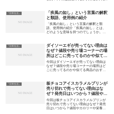
品や値上がりで高くなった理由やコンセ
プトワンステップとの違いは？について
ご紹介します。aoセプトクリアケアが
「疾風の如し」という言葉の解釈
『日常生活』
2023年6月現在は...
と類語、使用例の紹介
「疾風の如し」という言葉の解釈と類
語、使用例の紹介「疾風の如し」とは、
どのような意味を持つのでしょうか。こ
の古典的な言葉は、文学や歴史の記述に
しばしば登場します。また、これに類似
した意味を持つ言葉や、どのような状況
ダイソーエギが売ってない理由は
『日常生活』
で使われるかを例を挙げて解...
なぜ？値段や売り場コーナーの場
所はどこに売ってるのかや似てる
商品のおすすめはどこで売ってる
今回はダイソーエギが売ってない理由は
の？
なぜ？値段や売り場コーナーの場所はど
こに売ってるのかや似てる商品のおすす
めはどこで売ってるの？についてご紹介
します。ダイソーエギが2023年4月現在は
売っていませんとの情報がありました。
板チョコアイスカラメルプリンが
『日常生活』
なので販売中止や廃...
売り切れで売ってない理由はな
ぜ？発売日はいつから？値段やカ
ロリーや栄養成分や他の種類のフ
今回は板チョコアイスカラメルプリンが
レーバーやどこで売ってるの？
売り切れで売ってない理由はなぜ？発売
日はいつから？値段やカロリーや栄養成
分や他の種類のフレーバーやどこで売っ