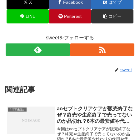
X
Facebook
はてブ
LINE
Pinterest
コピー
sweetをフォローする
sweet
関連記事
aoセプトクリアケアが販売終了な
『日常生活』
ぜ？終売や生産終了で売ってない
のか品切れ？6本の最安値や代わ
りの代用や代替品や値上がりで高
今回はaoセプトクリアケアが販売終了な
くなった理由やコンセプトワンス
ぜ？終売や生産終了で売ってないのか品
切れ？6本の最安値や代わりの代用や代替
テップとの違いは？