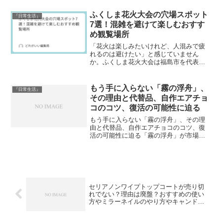
てるの？についてご紹介します。板チョ
コアイスカラメルプリンが2023年9月現在
ふくしま花火大会の穴場スポット
『日常生活』
は売っていませんと...
7選！混雑を避けて楽しむおすす
め観覧場所
「花火は楽しみたいけれど、人混みで疲
れるのは避けたい」と感じていません
か。ふくしま花火大会は福島市を代表す
る夏のイベントですが、人気が高いため
会場周辺は毎年多くの人でにぎわいま
す。そのため、「どこで見るか」によっ
もう手に入らない「霧の浮舟」、
『日常生活』
て満足度が大きく変わる花火大...
その理由と代替品、自作エアチョ
コのコツ、復活の可能性に迫る
もう手に入らない「霧の浮舟」、その理
由と代替品、自作エアチョコのコツ、復
活の可能性に迫る「霧の浮舟」が市場か
らなくなったのはなぜか、その背景や似
た商品、家でできるエアチョコレートの
作り方、そしていつか再び販売されるか
もしれない可能性について...
セリアノンワイプトップコートが売り切
れでない？理由は廃盤？おすすめの使い
方やミラーネイルのやり方やキャンドゥ
ノンワイプトップコートとの違いや比較
は？