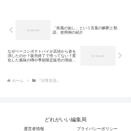
めはどこで売ってるの？についてご紹介
します。セリアのweckが2023年4月現在
は売っていませんとの情報がありまし
た。なので販売...
「疾風の如し」という言葉の解釈と類
語、使用例の紹介
なぜベーコンポテトパイが店頭から姿を
消したのか？販売終了で売ってない？変
化した風味の噂や季節限定販売の理由、
そして代替品の存在について
ホーム
『日常生活』
どれがいい編集局
運営者情報
プライバシーポリシー