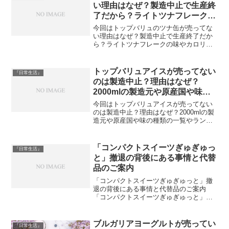
い理由はなぜ？製造中止で生産終
了だから？ライトツナフレークの
味やカロリーや栄養成分や缶やパ
今回はトップバリュのツナ缶が売ってな
ウチの値段や離乳食はおすすめ？
い理由はなぜ？製造中止で生産終了だか
ら？ライトツナフレークの味やカロリー
や栄養成分や缶やパウチの値段や離乳食
はおすすめ？についてご紹介します。ト
ップバリュのツナ缶が2023年6月現在は売
トップバリュアイスが売ってない
『日常生活』
っていませんとの情...
のは製造中止？理由はなぜ？
2000mlの製造元や原産国や味の
種類の一覧やランキングやアレン
今回はトップバリュアイスが売ってない
ジレシピやどこに売ってるの？
のは製造中止？理由はなぜ？2000mlの製
造元や原産国や味の種類の一覧やランキ
ングやアレンジレシピやどこに売ってる
の？についてご紹介します。トップバリ
ュアイスが2023年7月現在は売っていませ
「コンパクトスイーツぎゅぎゅっ
『日常生活』
んとの情報が...
と」撤退の背後にある事情と代替
品のご案内
「コンパクトスイーツぎゅぎゅっと」撤
退の背後にある事情と代替品のご案内
「コンパクトスイーツぎゅぎゅっと」と
いう名前を聞くだけで、どんなスイーツ
なのか想像してしまう方も少なくないで
しょう。アイスクリーム好きならずと
ブルガリアヨーグルトが売ってい
『日常生活』