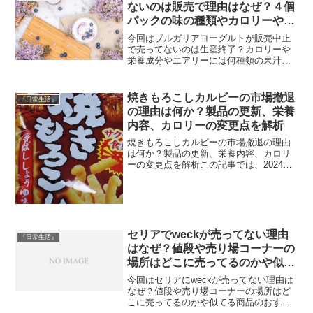
も、その魅力に引き込まれる商...
ないのは販売で理由はなぜ？４個
パックの味の種類やカロリーや鉄
分や栄養成分や価格は？
今回はブルガリアヨーグルトが販売中止
で売ってないのは生産終了？カロリーや
栄養成分やエアリーには何種類の果汁が
入ってるの？についてご紹介します。ブ
ルガリアヨーグルトが2024年5月現在は売
っていませんとの情報がありました。な
焼きもろこしカルビーの市場撤退
『日常生活』
ので販売中止や廃盤...
の理由は何か？製品の更新、栄養
内容、カロリーの変更点を解析
焼きもろこしカルビーの市場撤退の理由
は何か？製品の更新、栄養内容、カロリ
ーの変更点を解析この記事では、2024年1
月の時点で焼きもろこしカルビーがなぜ
販売されていないのかを掘り下げ、製品
が更新された際の主な変更点、その栄養
成分やカロリーにつ...
セリアでweckが売ってない理由
『日常生活』
はなぜ？値段や売り場コーナーの
場所はどこに売ってるのかや似て
る商品のおすすめはどこで売って
今回はセリアにweckが売ってない理由は
るの？
なぜ？値段や売り場コーナーの場所はど
こに売ってるのかや似てる商品のおすす