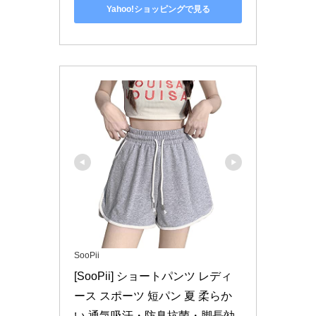
Yahoo!ショッピングで見る
SooPii
[SooPii] ショートパンツ レディ
ース スポーツ 短パン 夏 柔らか
い 通気吸汗・防臭抗菌・脚長効